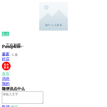
私信
正在加载...
Pumpkin-
首页
发布：6 条
好店
发布
消息
我的
随便说点什么
取消
确定