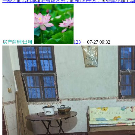
一楼店面出租地址在曾尾吟兜，面积130平方，可仓库小加工场等
房产商铺/出租
123
· 07-27 09:32