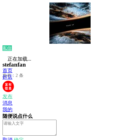
私信
正在加载...
stefanfan
首页
发布：2 条
好店
发布
消息
我的
随便说点什么
取消
确定