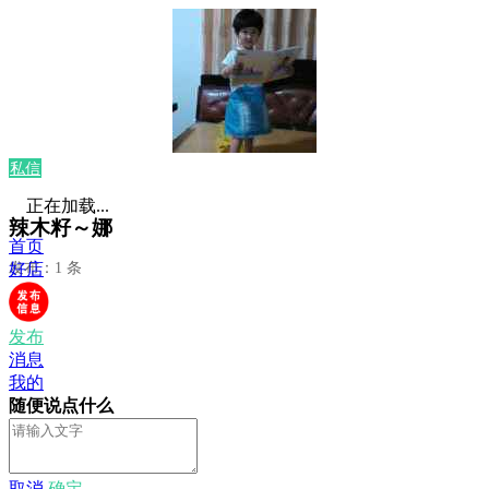
私信
正在加载...
辣木籽～娜
首页
发布：1 条
好店
发布
消息
我的
随便说点什么
取消
确定