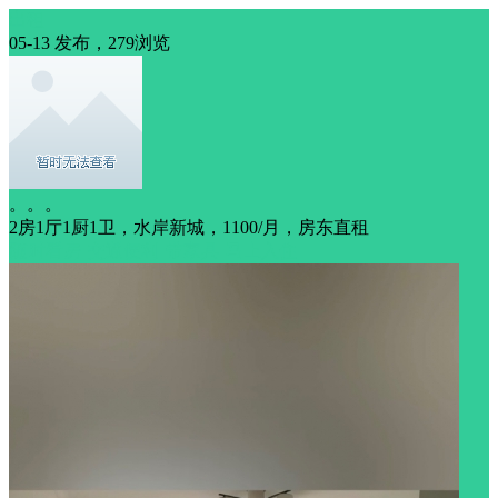
出租
05-13 发布，279浏览
。。。
2房1厅1厨1卫，水岸新城，1100/月，房东直租
随时看房
交通便利
带家具
马上入住