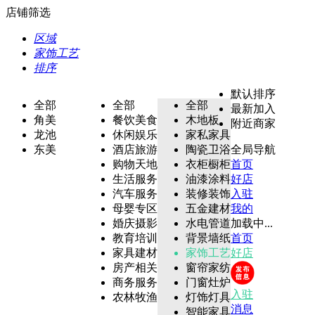
店铺筛选
区域
家饰工艺
排序
默认排序
全部
全部
全部
最新加入
角美
餐饮美食
木地板
附近商家
龙池
休闲娱乐
家私家具
东美
酒店旅游
陶瓷卫浴
全局导航
购物天地
衣柜橱柜
首页
生活服务
油漆涂料
好店
汽车服务
装修装饰
入驻
母婴专区
五金建材
我的
婚庆摄影
水电管道
加载中...
教育培训
背景墙纸
首页
家具建材
家饰工艺
好店
房产相关
窗帘家纺
商务服务
门窗灶炉
入驻
农林牧渔
灯饰灯具
消息
智能家具