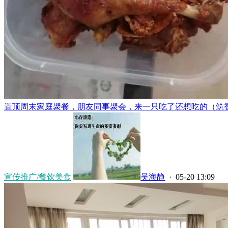
置顶
周末家庭聚餐，朋友同事聚会，来一只吃了还想吃的（筑香锅
宣传推广/餐饮美食
吴海静
· 05-20 13:09