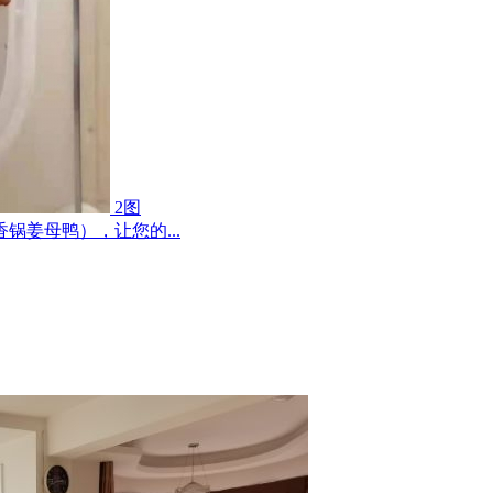
2图
姜母鸭），让您的...