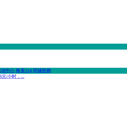
活动中心
角美114
同城抢购
/小时，...